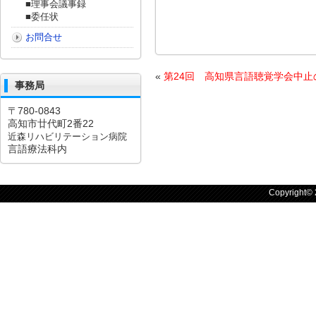
■理事会議事録
■委任状
お問合せ
«
第24回 高知県言語聴覚学会中止
事務局
〒780-0843
高知市廿代町2番22
近森リハビリテーション病院
言語療法科内
Copyright©