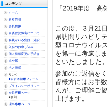
コンテンツ
「2019年度 
ホーム
新着情報
会長挨拶
この度、３月21
言語聴覚障害について
県訪問リハビリ
会員がいる病院・施設
型コロナウイル
入会のお申し込み
を第一に考慮し
個人情報変更の手続き
といたしました
退会届
求人情報
参加のご返信を
リンク
■安否確認用フォーム
皆様方にはお手
プライバシーポリシー
んが、ご理解ご
会員専用ページ
上げます。
■会則
理事専用ページ