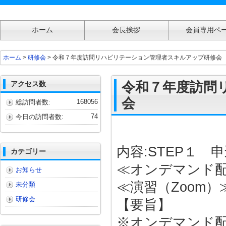
ホーム
会長挨拶
会員専用ペ
令和７年度訪問リハビリテーション管理者スキルアップ研修会
ホーム
>
研修会
> 令和７年度訪問リハビリテーション管理者スキルアップ研修会
アクセス数
令和７年度訪問
会
168056
総訪問者数:
74
今日の訪問者数:
内容:STEP１ 
カテゴリー
≪オンデマンド配
お知らせ
≪演習（Zoom）
未分類
研修会
【要旨】
※オンデマンド配信