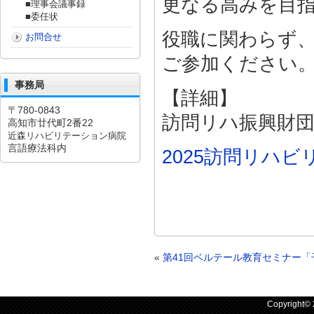
更なる高みを目
■理事会議事録
■委任状
役職に関わらず
お問合せ
ご参加ください
事務局
【詳細】
〒780-0843
訪問リハ振興財団
高知市廿代町2番22
近森リハビリテーション病院
言語療法科内
2025訪問リハ
«
第41回ベルテール教育セミナー
Copyright©