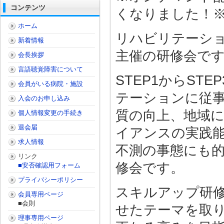
コンテンツ
くなりました！
ホーム
リハビリテーショ
新着情報
主催の研修会で
会長挨拶
言語聴覚障害について
STEP1からS
会員がいる病院・施設
テーションに従
入会のお申し込み
質の向上、地域
個人情報変更の手続き
退会届
イアンスの実践
求人情報
不測の事態にも
リンク
修会です。
■安否確認用フォーム
プライバシーポリシー
スキルアップ研
会員専用ページ
■会則
せたテーマを取
理事専用ページ