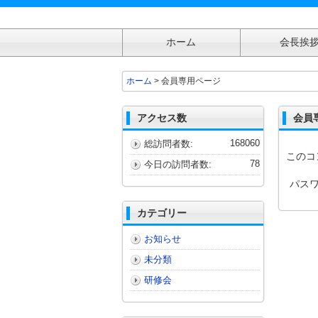
ホーム
会長挨
会員専用ページ
ホーム
> 会員専用ページ
アクセス数
会員
168060
総訪問者数:
このコ
78
今日の訪問者数:
パスワ
カテゴリー
お知らせ
未分類
研修会