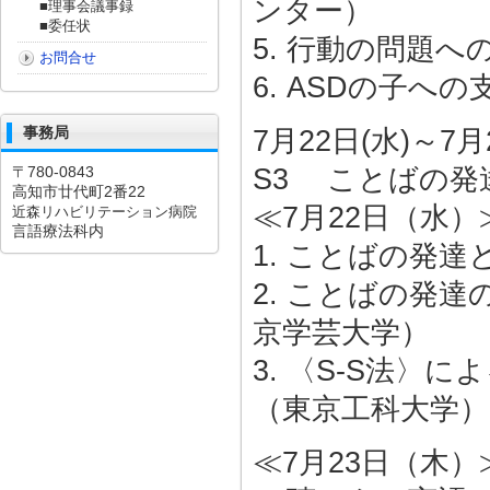
ンター）
■理事会議事録
■委任状
5. 行動の問題
お問合せ
6. ASDの子
事務局
7月22日(水)～7月
〒780-0843
S3 ことばの発
高知市廿代町2番22
≪7月22日（水）
近森リハビリテーション病院
言語療法科内
1. ことばの発
2. ことばの発
京学芸大学）
3. 〈S-S法
（東京工科大学）
≪7月23日（木）