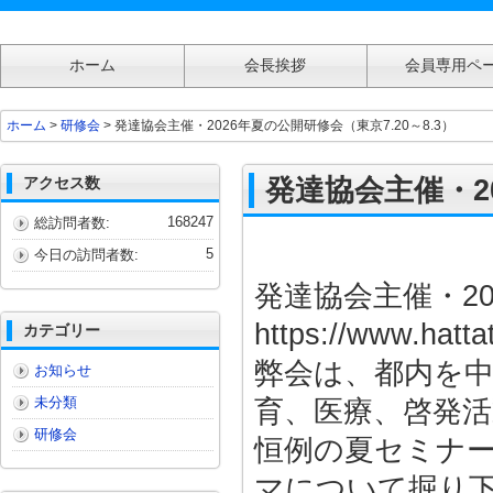
ホーム
会長挨拶
会員専用ペ
発達協会主催・2026年夏の公開研修会（東京7.20～8.3）
ホーム
>
研修会
> 発達協会主催・2026年夏の公開研修会（東京7.20～8.3）
アクセス数
発達協会主催・20
168247
総訪問者数:
5
今日の訪問者数:
発達協会主催・20
https://www.hatt
カテゴリー
弊会は、都内を
お知らせ
未分類
育、医療、啓発活
研修会
恒例の夏セミナー
マについて掘り