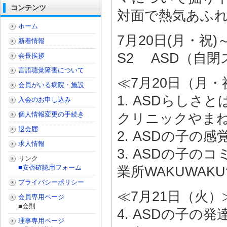
コンテンツ
対面で熱気あふ
ホーム
7月20日(月・祝)～
新着情報
S2 ASD（自
会長挨拶
言語聴覚障害について
≪7月20日（月・
会員がいる病院・施設
1. ASDらし
入会のお申し込み
個人情報変更の手続き
クリニックやま
退会届
2. ASDの子
求人情報
3. ASDの子
リンク
■安否確認用フォーム
業所WAKUWAK
プライバシーポリシー
≪7月21日（火）
会員専用ページ
■会則
4. ASDの子
理事専用ページ