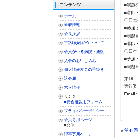
コンテンツ
■演題
■講師
ホーム
〇日本
新着情報
■参加
会長挨拶
■演題
言語聴覚障害について
■講師
〇日本
会員がいる病院・施設
■参加
入会のお申し込み
■演題
個人情報変更の手続き
退会届
第16
実行委
求人情報
Email 
リンク
■安否確認用フォーム
プライバシーポリシー
会員専用ページ
■会則
«
第43
理事専用ページ