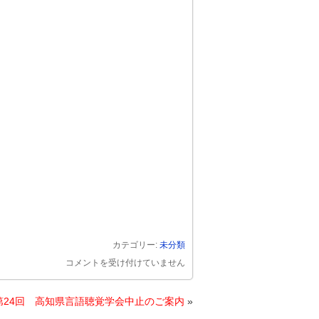
カテゴリー:
未分類
第
コメントを受け付けていません
16
回
第24回 高知県言語聴覚学会中止のご案内
»
日