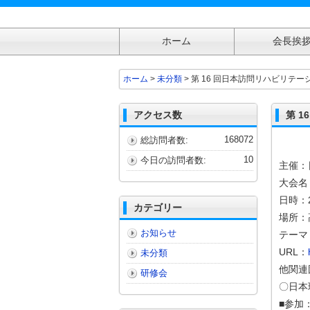
ホーム
会長挨
第 16 回日本訪問リハビリテーション協会学術大会
ホーム
>
未分類
> 第 16 回日本訪問リハビリテー
アクセス数
第 
168072
総訪問者数:
10
今日の訪問者数:
主催：
大会名
日時：2
カテゴリー
場所：
お知らせ
テーマ
URL：
未分類
他関連
研修会
〇日本
■参加