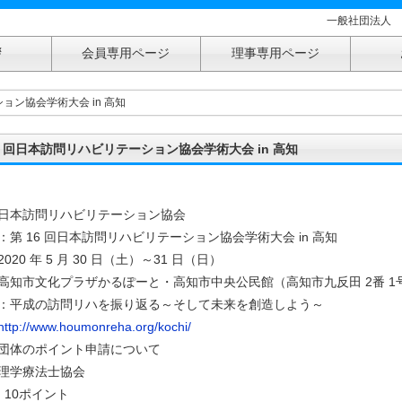
一般社団法人 
拶
会員専用ページ
理事専用ページ
 in 高知
ション協会学術大会 in 高知
16 回日本訪問リハビリテーション協会学術大会 in 高知
日本訪問リハビリテーション協会
：第 16 回日本訪問リハビリテーション協会学術大会 in 高知
020 年 5 月 30 日（土）～31 日（日）
高知市文化プラザかるぽーと・高知市中央公民館（高知市九反田 2番 1
：平成の訪問リハを振り返る～そして未来を創造しよう～
http://www.houmonreha.org/kochi/
団体のポイント申請について
理学療法士協会
：10ポイント