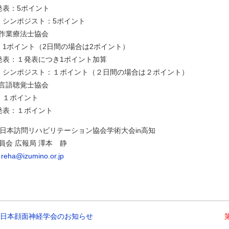
発表：5ポイント
・シンポジスト：5ポイント
作業療法士協会
：1ポイント（2日間の場合は2ポイント）
発表：１発表につき1ポイント加算
・シンポジスト：１ポイント（２日間の場合は２ポイント）
言語聴覚士協会
：１ポイント
発表：１ポイント
回日本訪問リハビリテーション協会学術大会in高知
員会 広報局 澤本 静
:
reha@izumino.or.jp
回日本顔面神経学会のお知らせ