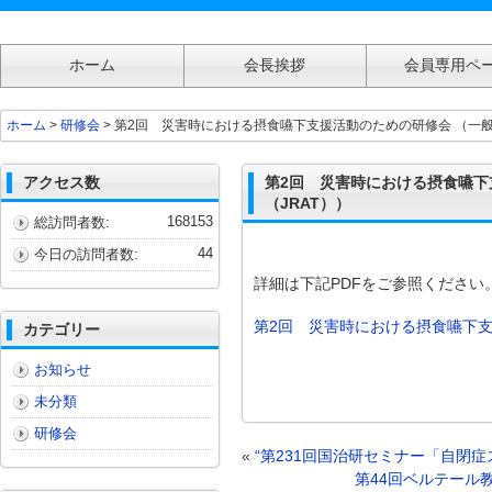
ホーム
会長挨拶
会員専用ペ
第2回 災害時における摂食嚥下支援活動のための研修会 （一般社団法人日本
ホーム
>
研修会
> 第2回 災害時における摂食嚥下支援活動のための研修会 （一
テーション支援協会（JRAT））
アクセス数
第2回 災害時における摂食嚥下
（JRAT））
168153
総訪問者数:
44
今日の訪問者数:
詳細は下記PDFをご参照ください
第2回 災害時における摂食嚥下
カテゴリー
お知らせ
未分類
研修会
«
“第231回国治研セミナー「自閉症
第44回ベルテール