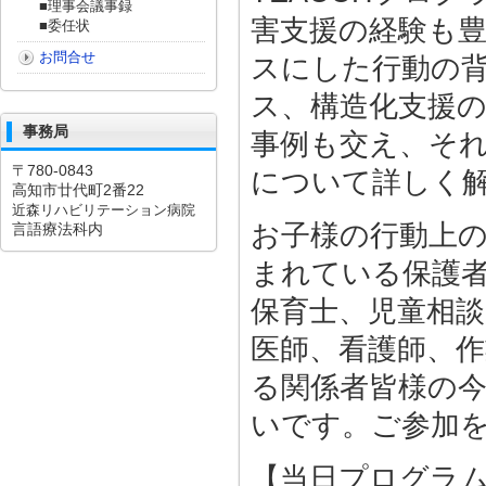
■理事会議事録
害支援の経験も
■委任状
お問合せ
スにした行動の
ス、構造化支援
事務局
事例も交え、そ
〒780-0843
について詳しく
高知市廿代町2番22
近森リハビリテーション病院
お子様の行動上
言語療法科内
まれている保護者
保育士、児童相
医師、看護師、
る関係者皆様の
いです。ご参加
【当日プログラ