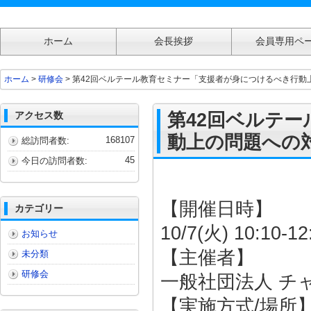
ホーム
会長挨拶
会員専用ペ
第42回ベルテール教育セミナー「支援者が身につけるべき行動上の問題への対
ホーム
>
研修会
> 第42回ベルテール教育セミナー「支援者が身につけるべき行動
アクセス数
第42回ベルテ
動上の問題への
168107
総訪問者数:
45
今日の訪問者数:
【開催日時】
カテゴリー
10/7(火) 10:10-12
お知らせ
【主催者】
未分類
研修会
一般社団法人 チ
【実施方式/場所