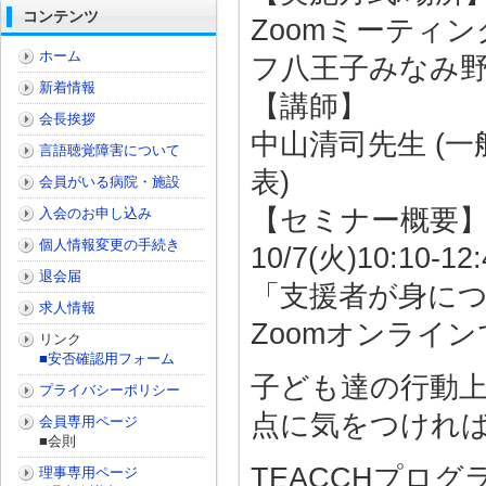
コンテンツ
Zoomミーティ
ホーム
フ八王子みなみ野
新着情報
【講師】
会長挨拶
中山清司先生 (
言語聴覚障害について
表)
会員がいる病院・施設
【セミナー概要
入会のお申し込み
個人情報変更の手続き
10/7(火)10:
退会届
「支援者が身に
求人情報
Zoomオンライ
リンク
■安否確認用フォーム
子ども達の行動
プライバシーポリシー
点に気をつけれ
会員専用ページ
■会則
TEACCHプロ
理事専用ページ