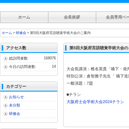
ホーム
会長挨拶
会員専用ペ
第5回大阪府言語聴覚学術大会のご案内
ホーム
>
研修会
> 第5回大阪府言語聴覚学術大会のご案内
アクセス数
第5回大阪府言語聴覚学術大会の
168076
総訪問者数:
14
今日の訪問者数:
大会長講演：椎名英貴「嚥下・発
特別公演：倉智雅子先生「 嚥下造
一般演題：7題
カテゴリー
■チラシ
お知らせ
大阪府士会学術大会2024チラシ
未分類
研修会