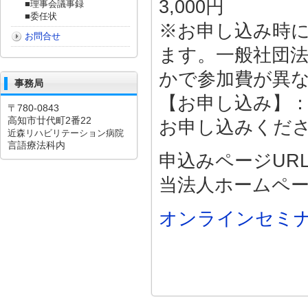
3,000円
■理事会議事録
■委任状
※お申し込み時
お問合せ
ます。一般社団法
かで参加費が異
事務局
【お申し込み】：
〒780-0843
高知市廿代町2番22
お申し込みくだ
近森リハビリテーション病院
言語療法科内
申込みページURL
当法人ホームペー
オンラインセミ