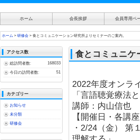
ホーム
会長挨拶
会員専用ペ
食とコミュニケーション研究所よりセミナーのご案内。
ホーム
>
研修会
> 食とコミュニケーション研究所よりセミナーのご案内。
アクセス数
食とコミュニケ
168033
総訪問者数:
51
今日の訪問者数:
2022年度オン
「言語聴覚療法と
カテゴリー
講師：内山信也 
お知らせ
未分類
【開催日・各講
研修会
・2/24（金）
理解する」