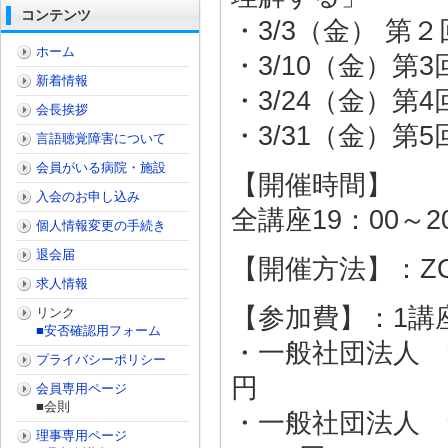
コンテンツ
・3/3（金） 
ホーム
・3/10（金）
新着情報
・3/24（金）
会長挨拶
・3/31（金）第
言語聴覚障害について
会員がいる病院・施設
【開催時間】
入会のお申し込み
全講座19：00～
個人情報変更の手続き
退会届
【開催方法】：Z
求人情報
【参加費】：1講
リンク
■安否確認用フォーム
・一般社団法人 
プライバシーポリシー
円
会員専用ページ
■会則
・一般社団法人
理事専用ページ