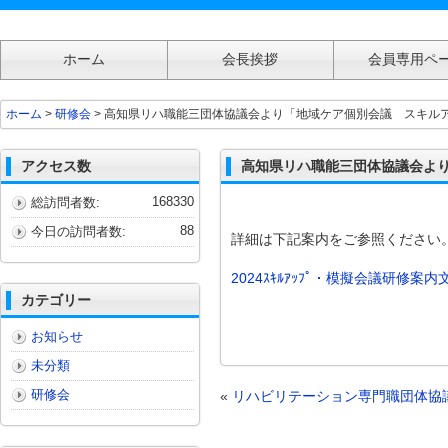
ホーム
会長挨拶
会員専用ペ
高知県リハ職能三団体協議会より「地域ケア個別会議 スキルアップ・模擬ケ
ホーム
>
研修会
> 高知県リハ職能三団体協議会より「地域ケア個別会議 スキル
のご案内
アクセス数
高知県リハ職能三団体協議会よ
168330
総訪問者数:
88
今日の訪問者数:
詳細は下記案内をご参照ください
2024ｽｷﾙｱｯﾌﾟ・模擬会議研修案内
カテゴリー
お知らせ
未分類
研修会
«
リハビリテーション専門職団体協